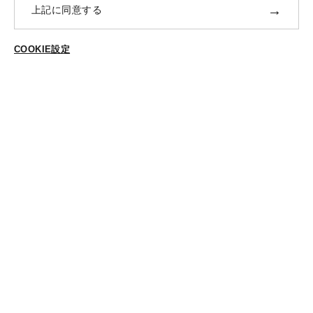
→
上記に同意する
返品・交換
ABOUT US
COOKIE設定
ご登録はこちら
個人情報保護方針
特定商法取引に基づく表示
Cookieポリシー
Cookieの設定
STYLING
スタイリング一覧
スタッフ一覧
CONTACT
各種お問合せ
FOLLOW US