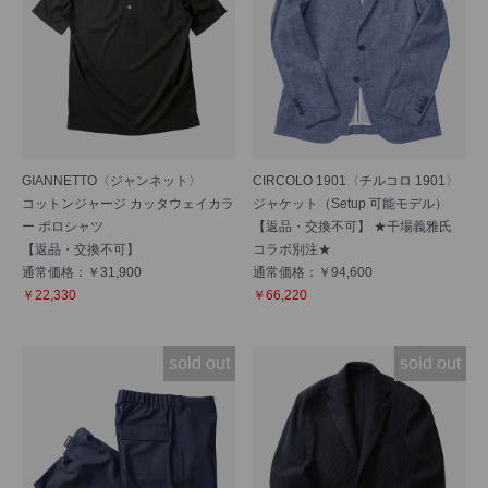
GIANNETTO〈ジャンネット〉
CIRCOLO 1901〈チルコロ 1901〉
コットンジャージ カッタウェイカラ
ジャケット（Setup 可能モデル）
ー ポロシャツ
【返品・交換不可】 ★干場義雅氏
【返品・交換不可】
コラボ別注★
通常価格：￥31,900
通常価格：￥94,600
￥22,330
￥66,220
sold out
sold out