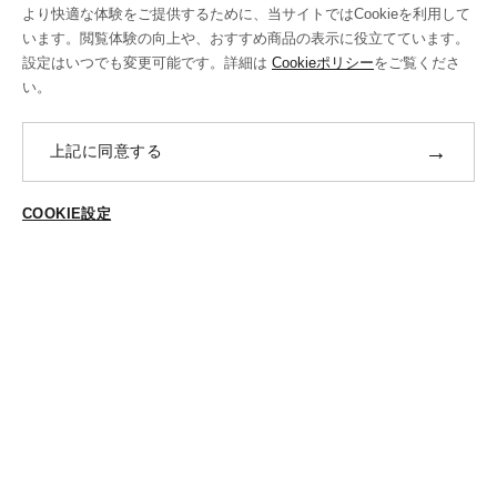
より快適な体験をご提供するために、当サイトではCookieを利用して
sold out
sold out
います。閲覧体験の向上や、おすすめ商品の表示に役立てています。
設定はいつでも変更可能です。詳細は
Cookieポリシー
をご覧くださ
い。
→
上記に同意する
COOKIE設定
ご登録はこちら
FILIPPO DE LAURENTIIS〈フィリ
ZANELLATO〈ザネラート〉
ッポ デ ローレンティス〉
Women's
ニットジャケット
バッグ_POSTINA S
【返品・交換不可】
【返品・交換不可】
通常価格：￥115,500
通常価格：￥110,000
￥57,750
￥55,000
sold out
sold out