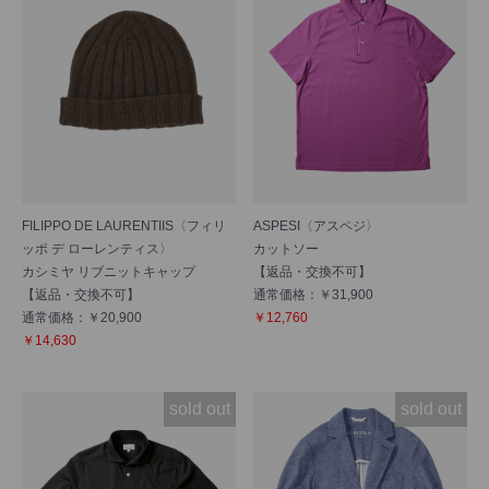
FILIPPO DE LAURENTIIS〈フィリ
ASPESI〈アスペジ〉
ッポ デ ローレンティス〉
カットソー
カシミヤ リブニットキャップ
【返品・交換不可】
【返品・交換不可】
通常価格：￥31,900
通常価格：￥20,900
￥12,760
￥14,630
sold out
sold out