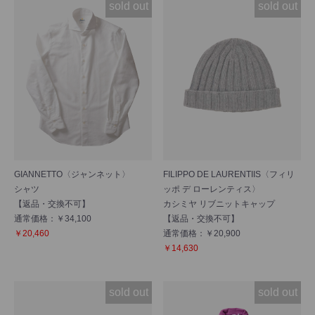
NEW
sold out
sold out
GIANNETTO〈ジャンネット〉
FILIPPO DE LAURENTIIS〈フィリ
シャツ
ッポ デ ローレンティス〉
【返品・交換不可】
カシミヤ リブニットキャップ
通常価格：￥34,100
【返品・交換不可】
￥20,460
通常価格：￥20,900
￥14,630
sold out
sold out